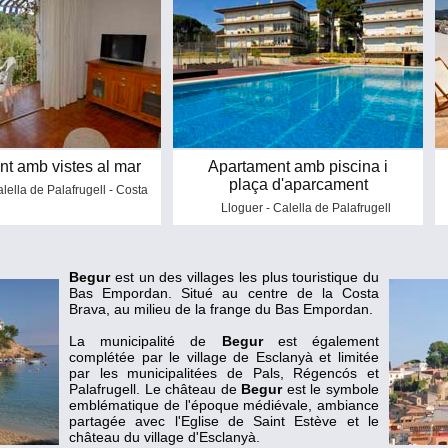
8
t amb vistes al mar
Apartament amb piscina i
plaça d'aparcament
lella de Palafrugell - Costa
Lloguer - Calella de Palafrugell
Begur
est un des villages les plus touristique du
Bas Empordan. Situé au centre de la Costa
Brava, au milieu de la frange du Bas Empordan.
La municipalité de
Begur
est également
complétée par le village de Esclanyà et limitée
par les municipalitées de Pals, Régencós et
Palafrugell. Le château de
Begur
est le symbole
emblématique de l'époque médiévale, ambiance
partagée avec l'Eglise de Saint Estève et le
château du village d'Esclanyà.