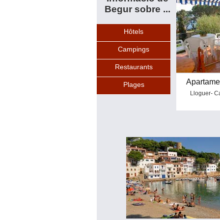
Begur sobre ...
Hôtels
Campings
Restaurants
Apartamen
Plages
Lloguer- Ca