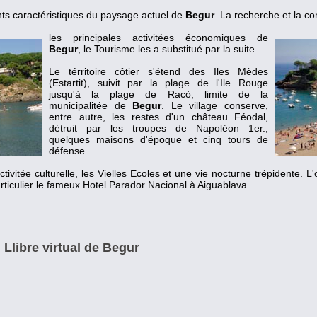
nts caractéristiques du paysage actuel de
Begur
. La recherche et la co
les principales activitées économiques de
Begur
, le Tourisme les a substitué par la suite.
Le térritoire côtier s'étend des Iles Mèdes
(Estartit), suivit par la plage de l'Ile Rouge
jusqu'à la plage de Racò, limite de la
municipalitée de
Begur
. Le village conserve,
entre autre, les restes d'un château Féodal,
détruit par les troupes de Napoléon 1er.,
quelques maisons d'époque et cinq tours de
défense.
ivitée culturelle, les Vielles Ecoles et une vie nocturne trépidente. L'o
articulier le fameux Hotel Parador Nacional à Aiguablava.
Llibre virtual de Begur