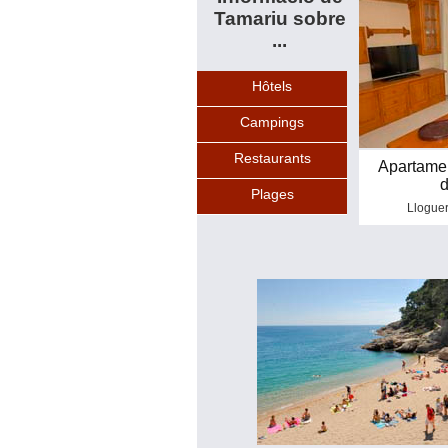
Tamariu sobre
...
Hôtels
Campings
Restaurants
Apartamen
d
Plages
Lloguer