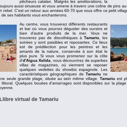
pêcheurs catalan. Malgrès les améliorations, la
oujours aussi sinueuse et vous amene à travers une coline de pins au 
t rebel. C'est un retour aux années 60-70 que vous offre ce petit villa
se de ses habitants vous enchanterons.
Au centre, vous trouverez différents restaurants
et bar où vous pourrez déguster des oursins et
bien d'autre produits de la mer. Vous ne
trouverez pas de discothèques à
Tamariu
, les
soirées y sont paisibles et reposantes. Ce lieux
est de prédilection pour les peintres et les
amants de la nature, conservée à son état le
plus pure. Si vous vous promenez sur la côte
d'
d'Aigua Xelida
, vous découvrirez de superbes
villas de magazines, où viennent se reposer
quelques vedettes du showbiz espagnole. Les
caractéristiques géographiques de
Tamariu
ne
une seule grande plage, située au sein même village.
Tamariu
est pl
 littoral. Quelques bouées d'amarrages sont disponibles sur la plage p
moyenne.
Llibre virtual de Tamariu