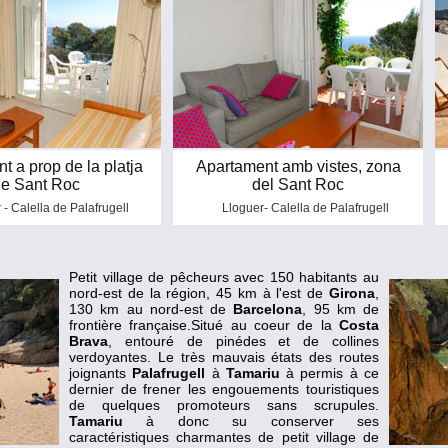
8
t a prop de la platja
Apartament amb vistes, zona
e Sant Roc
del Sant Roc
 - Calella de Palafrugell
Lloguer- Calella de Palafrugell
Petit village de pêcheurs avec 150 habitants au
nord-est de la région, 45 km à l'est de
Girona
,
130 km au nord-est de
Barcelona
, 95 km de
frontière française.Situé au coeur de la
Costa
Brava
, entouré de pinédes et de collines
verdoyantes. Le très mauvais états des routes
joignants
Palafrugell
à
Tamariu
à permis à ce
dernier de frener les engouements touristiques
de quelques promoteurs sans scrupules.
Tamariu
à donc su conserver ses
caractéristiques charmantes de petit village de